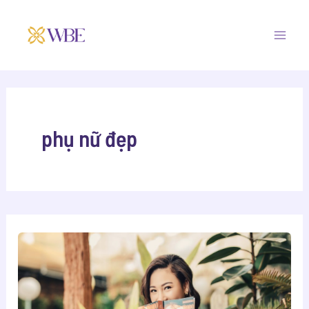
Skip
Mai
to
Men
content
phụ nữ đẹp