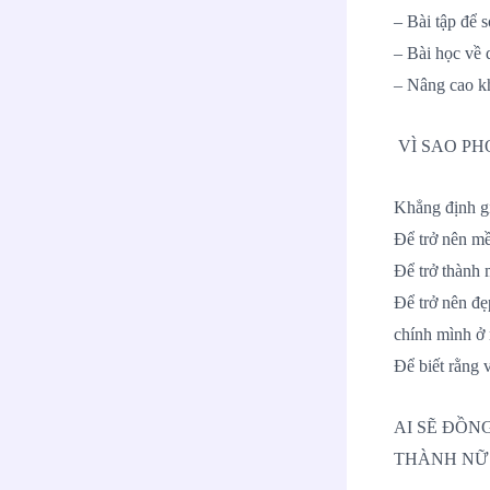
– Bài tập để 
– Bài học về d
– Nâng cao k
VÌ SAO PH
Khẳng định gi
Để trở nên mề
Để trở thành 
Để trở nên đẹ
chính mình ở 
Để biết rằng v
AI SẼ ĐỒN
THÀNH NỮ