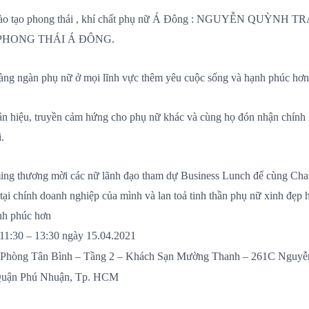
đào tạo phong thái , khí chất phụ nữ Á Đông : NGUYỄN QUỲNH 
PHONG THÁI Á ĐÔNG.
àng ngàn phụ nữ ở mọi lĩnh vực thêm yêu cuộc sống và hạnh phúc hơn
n hiệu, truyền cảm hứng cho phụ nữ khác và cùng họ đón nhận chính
.
g thương mời các nữ lãnh đạo tham dự Business Lunch để cùng Cha
tại chính doanh nghiệp của mình và lan toả tinh thần phụ nữ xinh đẹp 
nh phúc hơn
 11:30 – 13:30 ngày 15.04.2021
 Phòng Tân Bình – Tầng 2 – Khách Sạn Mường Thanh – 261C Nguyễn
Quận Phú Nhuận, Tp. HCM