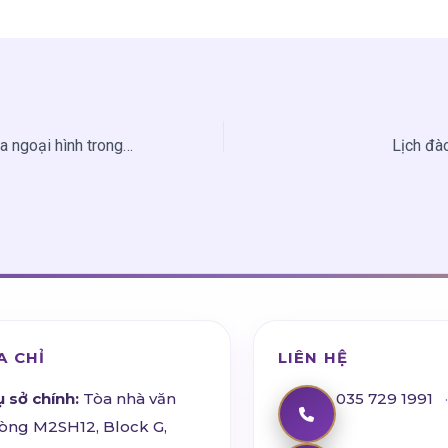
Tầm quan trọng của ngoại hình trong xã hội hiện đại
Lịch đà
A CHỈ
LIÊN HỆ
ụ sở chính:
Tòa nhà văn
035 729 1991
·
òng M2SH12, Block G,