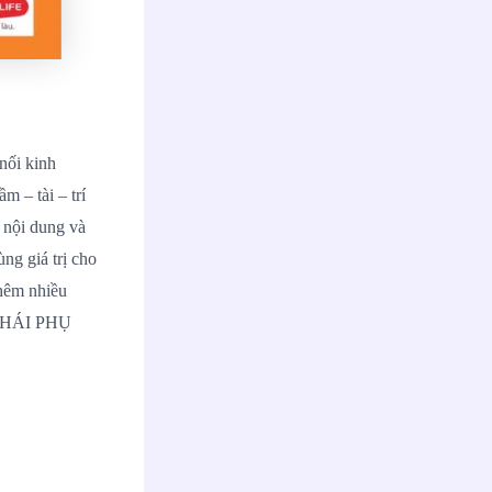
nối kinh
m – tài – trí
nội dung và
ng giá trị cho
hêm nhiều
 THÁI PHỤ