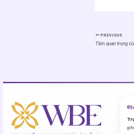
PREVIOUS
ĐỊ
Tr
ph