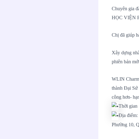
Chuyên gia 
HỌC VIỆN 
Chị đã giúp h
Xây dựng nhâ
phiên bản mới
WLIN Charmin
thành Đại Sứ 
công hơn- hạ
Thời gian
Địa điểm:
Phường 10, 