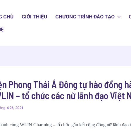
G CHỦ
GIỚI THIỆU
CHƯƠNG TRÌNH ĐÀO TẠO
HỆ
ện Phong Thái Á Đông tự hào đồng h
LIN – tổ chức các nữ lãnh đạo Việt
ng 4 26, 2021
hành cùng WLIN Charming – tổ chức gắn kết cộng đồng nữ lãnh đạo t