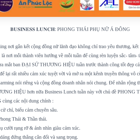
𝐁𝐔𝐒𝐈𝐍𝐄𝐒𝐒 𝐋𝐔𝐍𝐂𝐇: PHONG THÁI PHỤ NỮ Á ĐÔNG
 nơi gắn kết cộng đồng nữ lãnh đạo không chỉ trao yêu thương, kết 
là nơi mỗi thành viên hướng về mỗi tuần để cùng rèn luyện sắc- tâm- tầ
 ra mắt ban ĐẠI SỨ THƯƠNG HIỆU tuần trước thành công tốt đẹp cả 
để lại rất nhiều cảm xúc tuyệt vời và mở ra một kênh truyền thông vô cù
arming nói riêng và cộng đồng doanh nhân nói chung. Để nhân rộng t
NG HIỆU hơn nữa Business Lunch tuần này với chủ đề PHONG
ùng các nội dung chính :
cử chỉ, biểu cảm chuyên sâu.
Phong Thái & Thần thái.
ụ cười rạng rỡ & ánh nhìn giàu cảm xúc.
 dáng đứng thẳng cân đối và sang trọng.