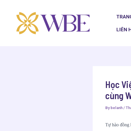
Skip
Post
to
navigation
TRAN
content
LIÊN 
Học Vi
cùng W
By
belanh
/
Thá
Tự hào đồng 