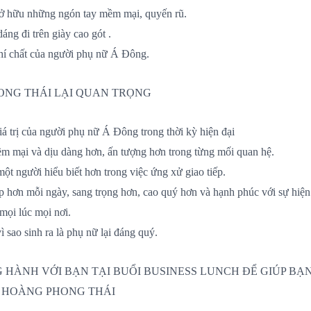
sở hữu những ngón tay mềm mại, quyến rũ.
áng đi trên giày cao gót .
hí chất của người phụ nữ Á Đông.
ONG THÁI LẠI QUAN TRỌNG
á trị của người phụ nữ Á Đông trong thời kỳ hiện đại
m mại và dịu dàng hơn, ấn tượng hơn trong từng mối quan hệ.
một người hiểu biết hơn trong việc ứng xử giao tiếp.
p hơn mỗi ngày, sang trọng hơn, cao quý hơn và hạnh phúc với sự hiện
mọi lúc mọi nơi.
ì sao sinh ra là phụ nữ lại đáng quý.
G HÀNH VỚI BẠN TẠI BUỔI BUSINESS LUNCH ĐỂ GIÚP BẠ
 HOÀNG PHONG THÁI