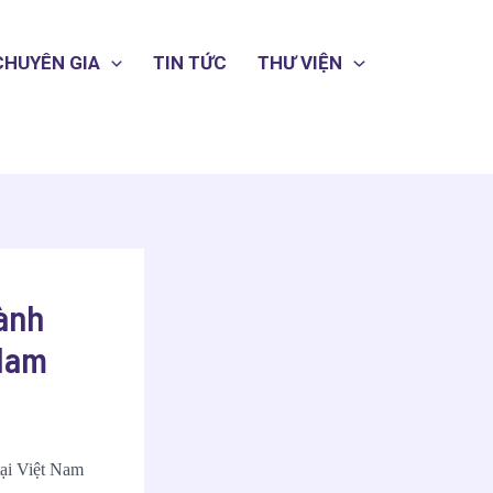
CHUYÊN GIA
TIN TỨC
THƯ VIỆN
ành
 Nam
ại Việt Nam