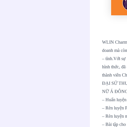
WLIN Charming
doanh mà còn 
– tình.
Với sự
hình thức, đã 
thành viên Ch
ĐẠI SỨ THƯƠ
NỮ Á ĐÔNG c
– Huấn luyện 
– Rèn luyện 
– Rèn luyện n
– Bài tập cho