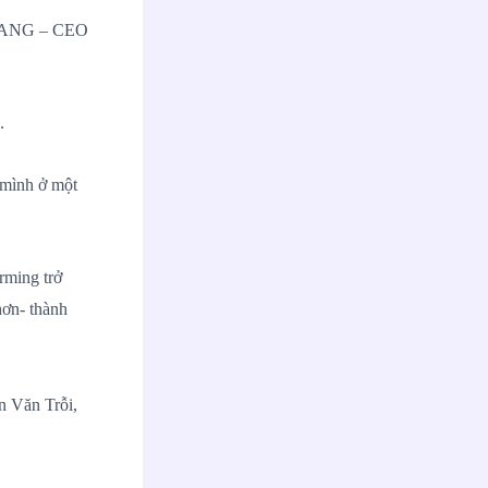
TRANG – CEO
.
 mình ở một
rming trở
hơn- thành
 Văn Trỗi,