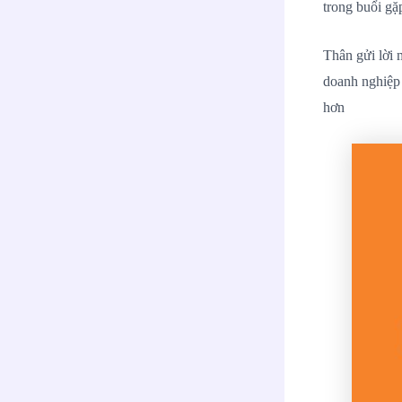
trong buổi gặ
Thân gửi lời 
doanh nghiệp 
hơn