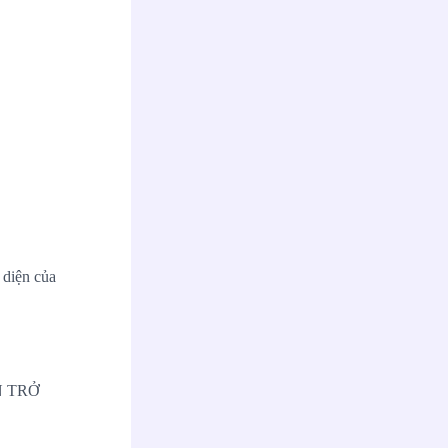
 diện của
N TRỞ