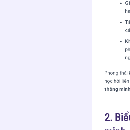
G
ha
Tă
cả
Kh
ph
ng
Phong thái 
học hỏi liên
thông minh
2. Bi