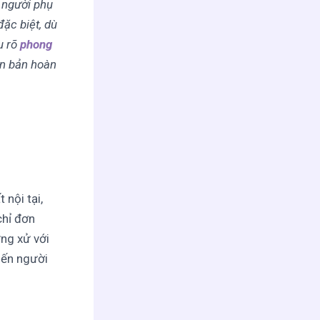
 người phụ
đặc biệt, dù
u rõ
phong
ên bản hoàn
 nội tại,
chỉ đơn
ứng xử với
iến người