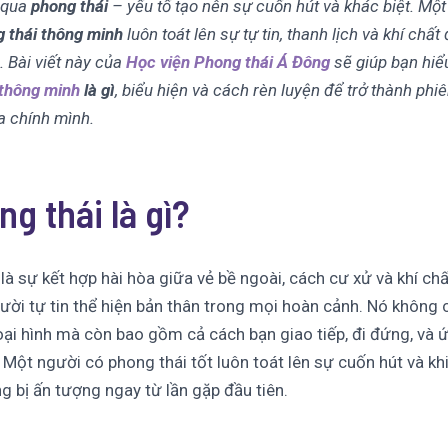
 qua
phong thái
– yếu tố tạo nên sự cuốn hút và khác biệt. Một
 thái thông minh
luôn toát lên sự tự tin, thanh lịch và khí chất 
. Bài viết này của
Học viện Phong thái Á Đông
sẽ giúp bạn hiể
 thông minh
là gì
, biểu hiện và cách rèn luyện để trở thành phi
a chính mình.
ng thái là gì?
là sự kết hợp hài hòa giữa vẻ bề ngoài, cách cư xử và khí chất
ười tự tin thể hiện bản thân trong mọi hoàn cảnh. Nó không 
oại hình mà còn bao gồm cả cách bạn giao tiếp, đi đứng, và 
 Một người có phong thái tốt luôn toát lên sự cuốn hút và kh
g bị ấn tượng ngay từ lần gặp đầu tiên.