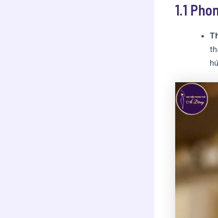
1.1 Phon
Th
th
hú