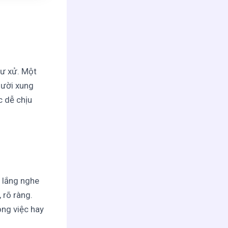
cư xử. Một
gười xung
c dễ chịu
 lắng nghe
 rõ ràng.
ông việc hay