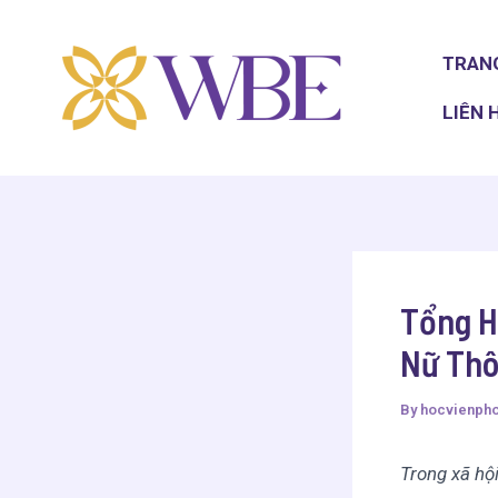
Skip
Post
to
navigation
TRAN
content
LIÊN 
Tổng H
Nữ Thô
By
hocvienph
Trong xã hội