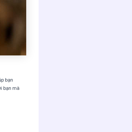
úp bạn
ời bạn mà