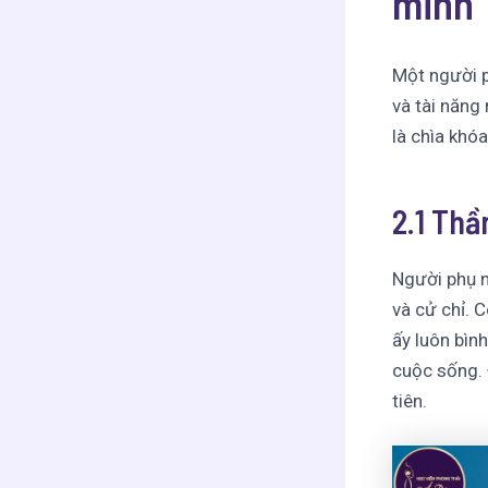
minh
Một người p
và tài năng
là chìa khó
2.1 Thần
Người phụ n
và cử chỉ. 
ấy luôn bình
cuộc sống. 
tiên.