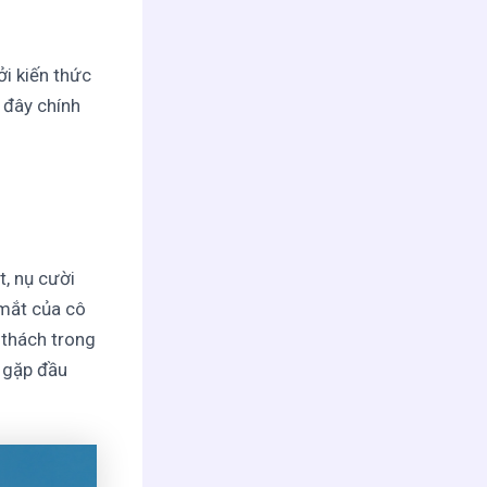
i kiến thức
 đây chính
t, nụ cười
 mắt của cô
 thách trong
 gặp đầu