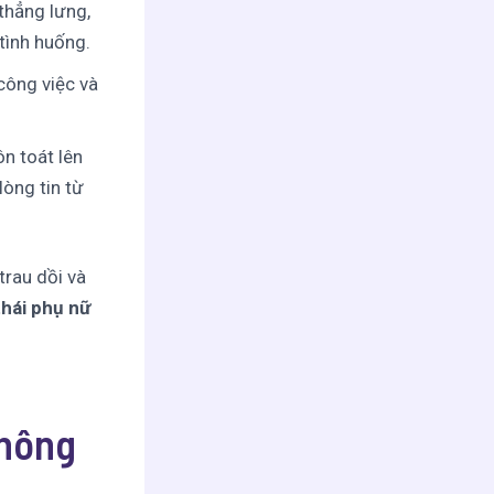
thẳng lưng,
tình huống.
 công việc và
n toát lên
lòng tin từ
trau dồi và
hái phụ nữ
thông