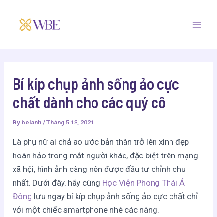
Skip
Post
Mai
to
navigation
Men
content
Bí kíp chụp ảnh sống ảo cực
chất dành cho các quý cô
By
belanh
/
Tháng 5 13, 2021
Là phụ nữ ai chả ao ước bản thân trở lên xinh đẹp
hoàn hảo trong mắt người khác, đặc biệt trên mạng
xã hội, hình ảnh càng nên được đầu tư chỉnh chu
nhất. Dưới đây, hãy cùng
Học Viện Phong Thái Á
Đông
lưu ngay bí kíp chụp ảnh sống ảo cực chất chỉ
với một chiếc smartphone nhé các nàng.