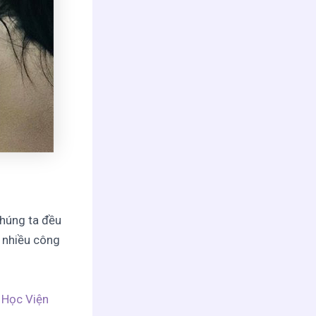
Chúng ta đều
t nhiều công
i Học Viện