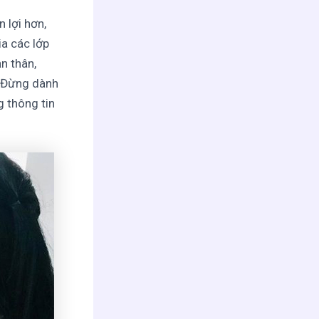
n lợi hơn,
a các lớp
n thân,
. Đừng dành
g thông tin