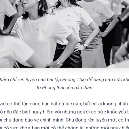
hăm chỉ rèn luyện các bài tập Phong Thái để nâng cao sức kh
trị Phong thái của bản thân
id có thể tấn công bạn bất cứ lúc nào, bất cứ ai không phân 
trở nên đặc biệt nguy hiểm với những người có sức khỏe yếu 
ời chủ động bảo vệ chính mình. Chủ động rèn luyện một cơ t
hi có sức khỏe, bạn mới có thể chống lại những mối nguy hi