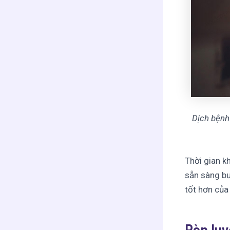
Dịch bệnh
Thời gian k
sẵn sàng bư
tốt hơn của
Rèn luy