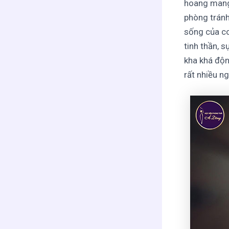
hoang mang 
phòng tránh
sống của co
tinh thần, s
kha khá động
rất nhiều n