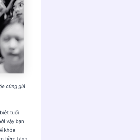
ỏe cùng giá
biệt tuổi
bởi vậy bạn
hể khỏe
ểm tiềm tàng