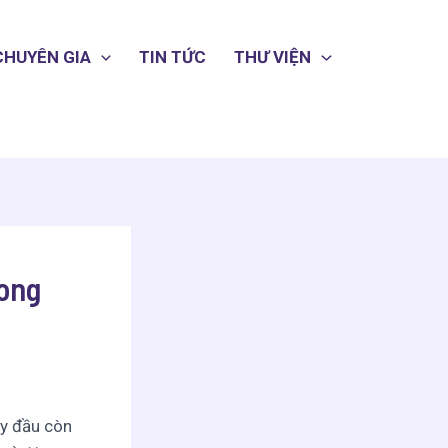
CHUYÊN GIA
TIN TỨC
THƯ VIỆN
rong
ày đầu còn