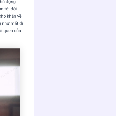
chủ động
n tới đời
khó khăn về
ng như mất đi
ói quen của