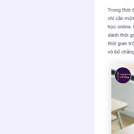
Trong thời đ
chỉ cần một
học online.
dành thời g
thời gian t
vô bổ chẳng 