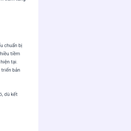
ếu chuẩn bị
nhiều tiềm
hiện tại.
triển bản
, dù kết