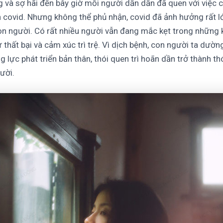
và sợ hãi đến bây giờ mỗi người dần dần đã quen với việc 
 covid. Nhưng không thể phủ nhận, covid đã ảnh hưởng rất lớ
n người. Có rất nhiều người vẫn đang mắc kẹt trong những 
ự thất bại và cảm xúc trì trệ. Vì dịch bệnh, con người ta dườ
 lực phát triển bản thân, thói quen trì hoãn dần trở thành th
gười.