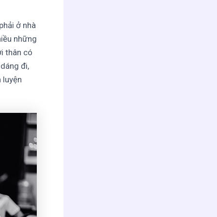
 phải ở nhà
hiều những
i thân có
dáng đi,
 luyện