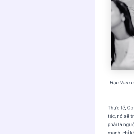
Học Viên c
Thực tế, Cov
tác, nó sẽ 
phải là ngư
mạnh, chỉ k