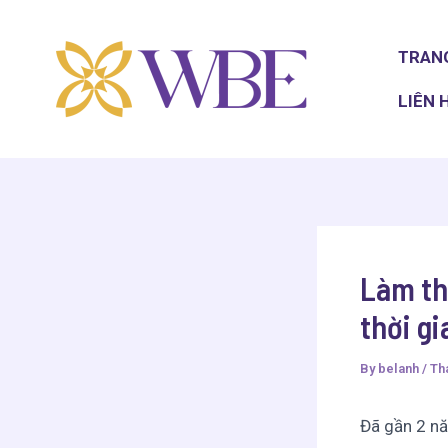
Skip
Post
to
navigation
TRAN
content
LIÊN 
Làm th
thời gi
By
belanh
/
Thá
Đã gần 2 nă