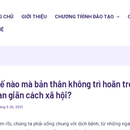
G CHỦ
GIỚI THIỆU
CHƯƠNG TRÌNH ĐÀO TẠO
HỆ
ế nào mà bản thân không trì hoãn t
an giãn cách xã hội?
ng 5 26, 2021
m rồi, chúng ta phải sống chung với dịch bệnh, từ những ng